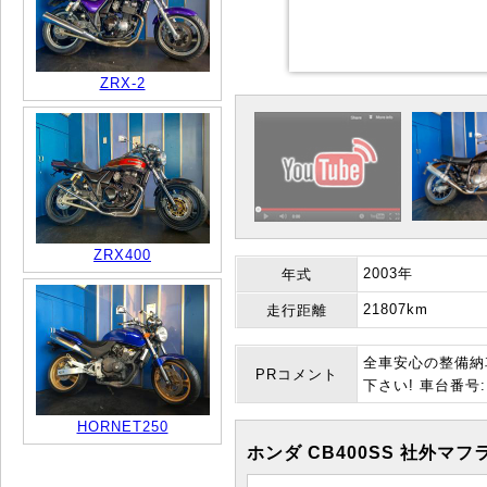
ZRX-2
ZRX400
2003年
年式
21807km
走行距離
全車安心の整備納
PRコメント
下さい! 車台番号:NC
HORNET250
ホンダ CB400SS 社外マフ