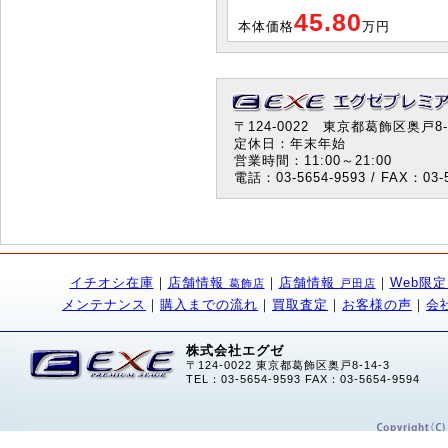
45.80
本体価格
万円
〒124-0022 東京都葛飾区奥戸8-1
定休日：年末年始
営業時間：11:00～21:00
電話：03-5654-9593 / FAX：03-5
イチオシ在庫
｜
店舗情報
｜
店舗情報
｜
Web限
葛飾店
戸田店
メンテナンス
｜
購入までの流れ
｜
買取査定
｜
お客様の声
｜
会
株式会社エグゼ
〒124-0022 東京都葛飾区奥戸8-14-3
TEL：03-5654-9593 FAX：03-5654-9594