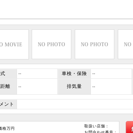
年式
車検・保険
--
--
行距離
排気量
--
--
コメント
取扱い店舗：
価格
万円
お問合わせ番号：