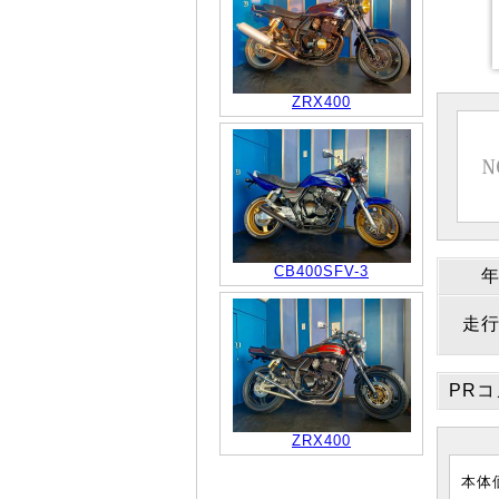
ZRX400
CB400SFV-3
走
PR
ZRX400
本体