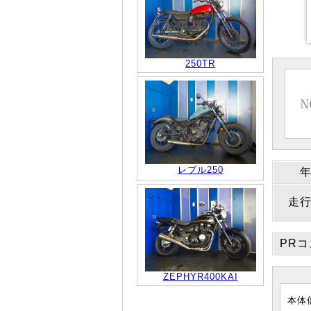
250TR
レブル250
走
PR
ZEPHYR400KAI
本体