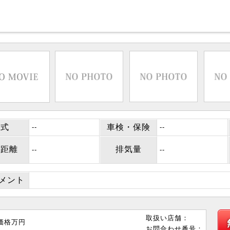
年式
車検・保険
--
--
行距離
排気量
--
--
コメント
取扱い店舗：
価格
万円
お問合わせ番号：