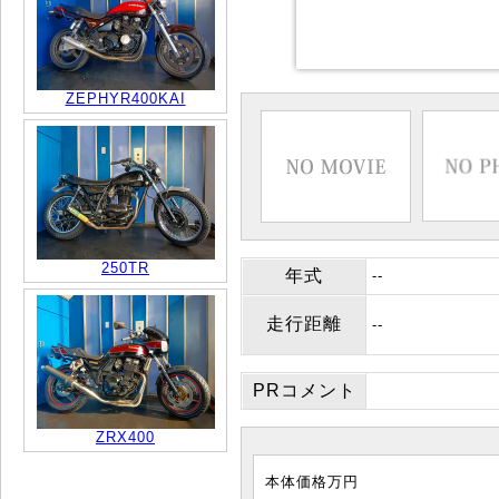
ZEPHYR400KAI
250TR
年式
--
走行距離
--
PRコメント
ZRX400
本体価格
万円