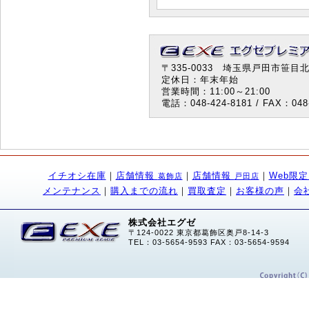
〒335-0033 埼玉県戸田市笹目北町
定休日：年末年始
営業時間：11:00～21:00
電話：048-424-8181 / FAX：048-
イチオシ在庫
｜
店舗情報
｜
店舗情報
｜
Web限
葛飾店
戸田店
メンテナンス
｜
購入までの流れ
｜
買取査定
｜
お客様の声
｜
会
株式会社エグゼ
〒124-0022 東京都葛飾区奥戸8-14-3
TEL：03-5654-9593 FAX：03-5654-9594