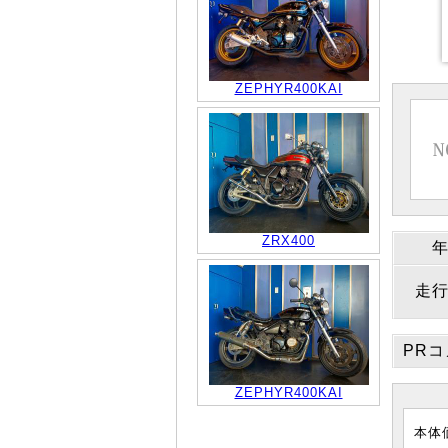
ZEPHYR400KAI
ZRX400
走
PR
ZEPHYR400KAI
本体