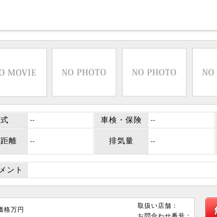
年式
車検・保険
--
--
行距離
排気量
--
--
コメント
取扱い店舗：
価格
万円
お問合わせ番号：