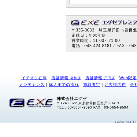
〒335-0033 埼玉県戸田市笹目北町
定休日：年末年始
営業時間：11:00～21:00
電話：048-424-8181 / FAX：048-
イチオシ在庫
｜
店舗情報
｜
店舗情報
｜
Web限
葛飾店
戸田店
メンテナンス
｜
購入までの流れ
｜
買取査定
｜
お客様の声
｜
会
株式会社エグゼ
〒124-0022 東京都葛飾区奥戸8-14-3
TEL：03-5654-9593 FAX：03-5654-9594