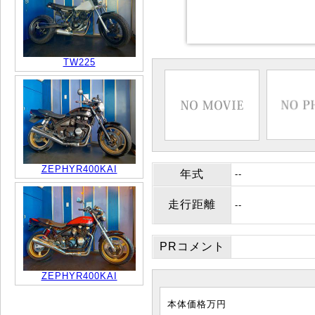
TW225
ZEPHYR400KAI
年式
--
走行距離
--
PRコメント
ZEPHYR400KAI
本体価格
万円