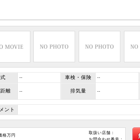
年式
車検・保険
--
--
行距離
排気量
--
--
コメント
取扱い店舗：
価格
万円
お問合わせ番号：