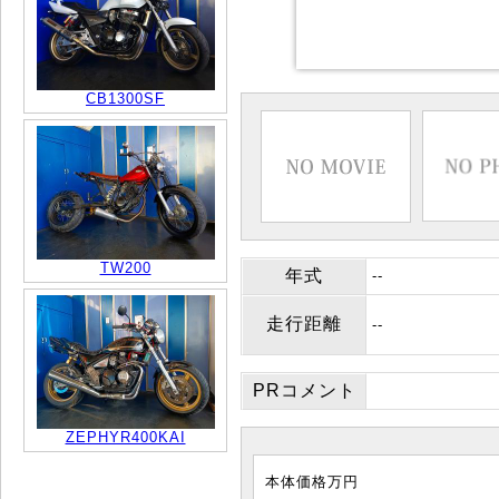
CB1300SF
TW200
年式
--
走行距離
--
PRコメント
ZEPHYR400KAI
本体価格
万円