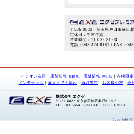
〒335-0033 埼玉県戸田市笹目北町
定休日：年末年始
営業時間：11:00～21:00
電話：048-424-8181 / FAX：048-
イチオシ在庫
｜
店舗情報
｜
店舗情報
｜
Web限
葛飾店
戸田店
メンテナンス
｜
購入までの流れ
｜
買取査定
｜
お客様の声
｜
会
株式会社エグゼ
〒124-0022 東京都葛飾区奥戸8-14-3
TEL：03-5654-9593 FAX：03-5654-9594