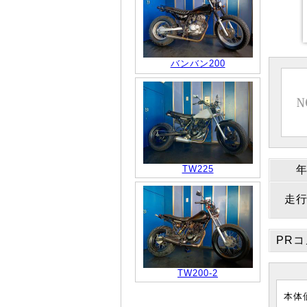
バンバン200
TW225
走
PR
TW200-2
本体