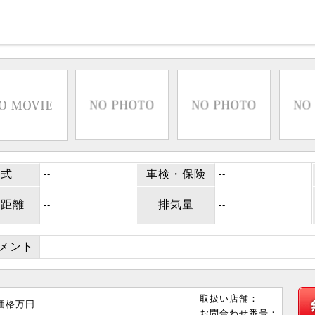
年式
車検・保険
--
--
行距離
排気量
--
--
コメント
取扱い店舗：
価格
万円
お問合わせ番号：