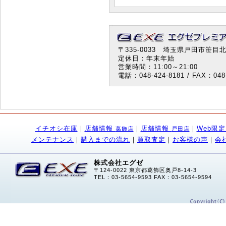
〒335-0033 埼玉県戸田市笹目北町
定休日：年末年始
営業時間：11:00～21:00
電話：048-424-8181 / FAX：048-
イチオシ在庫
｜
店舗情報
｜
店舗情報
｜
Web限
葛飾店
戸田店
メンテナンス
｜
購入までの流れ
｜
買取査定
｜
お客様の声
｜
会
株式会社エグゼ
〒124-0022 東京都葛飾区奥戸8-14-3
TEL：03-5654-9593 FAX：03-5654-9594