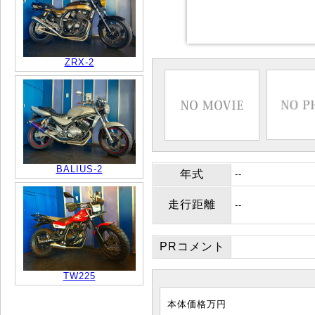
ZRX-2
BALIUS-2
年式
--
走行距離
--
PRコメント
TW225
本体価格
万円