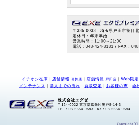
〒335-0033 埼玉県戸田市笹目北町
定休日：年末年始
営業時間：11:00～21:00
電話：048-424-8181 / FAX：048-
イチオシ在庫
｜
店舗情報
｜
店舗情報
｜
Web限
葛飾店
戸田店
メンテナンス
｜
購入までの流れ
｜
買取査定
｜
お客様の声
｜
会
株式会社エグゼ
〒124-0022 東京都葛飾区奥戸8-14-3
TEL：03-5654-9593 FAX：03-5654-9594