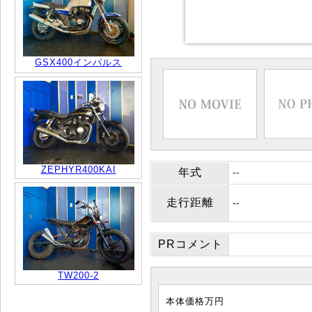
GSX400インパルス
ZEPHYR400KAI
年式
--
走行距離
--
PRコメント
TW200-2
本体価格
万円