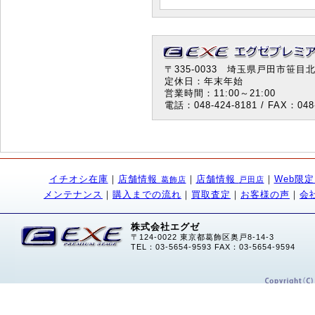
〒335-0033 埼玉県戸田市笹目北町
定休日：年末年始
営業時間：11:00～21:00
電話：048-424-8181 / FAX：048-
イチオシ在庫
｜
店舗情報
｜
店舗情報
｜
Web限
葛飾店
戸田店
メンテナンス
｜
購入までの流れ
｜
買取査定
｜
お客様の声
｜
会
株式会社エグゼ
〒124-0022 東京都葛飾区奥戸8-14-3
TEL：03-5654-9593 FAX：03-5654-9594