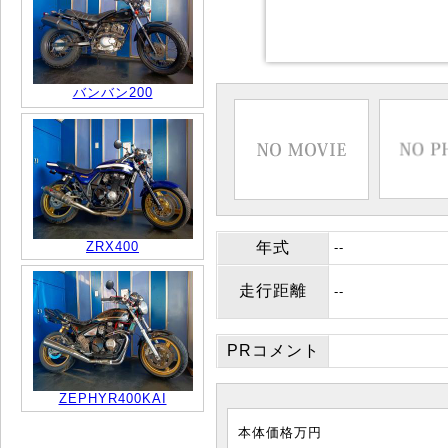
バンバン200
ZRX400
年式
--
走行距離
--
PRコメント
ZEPHYR400KAI
本体価格
万円