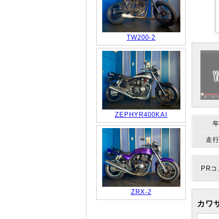
TW200-2
ZEPHYR400KAI
走
PR
ZRX-2
カワサ