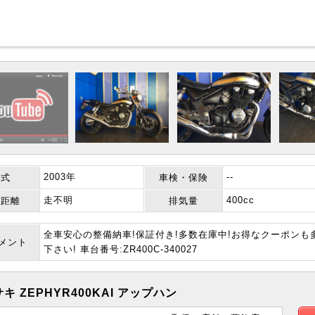
2003年
--
年式
車検・保険
走不明
400cc
行距離
排気量
全車安心の整備納車!保証付き!多数在庫中!お得なクーポン
コメント
下さい! 車台番号:ZR400C-340027
キ ZEPHYR400KAI アップハン