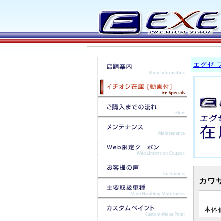
エグゼ 
カワサ
本体