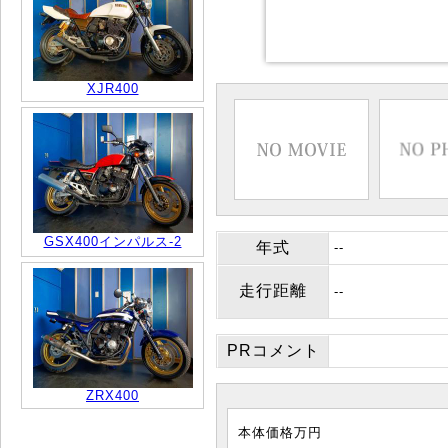
XJR400
GSX400インパルス-2
年式
--
走行距離
--
PRコメント
ZRX400
本体価格
万円