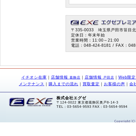
〒335-0033 埼玉県戸田市笹目北町
定休日：年末年始
営業時間：11:00～21:00
電話：048-424-8181 / FAX：048-
イチオシ在庫
｜
店舗情報
｜
店舗情報
｜
Web限
葛飾店
戸田店
メンテナンス
｜
購入までの流れ
｜
買取査定
｜
お客様の声
｜
会
株式会社エグゼ
〒124-0022 東京都葛飾区奥戸8-14-3
TEL：03-5654-9593 FAX：03-5654-9594