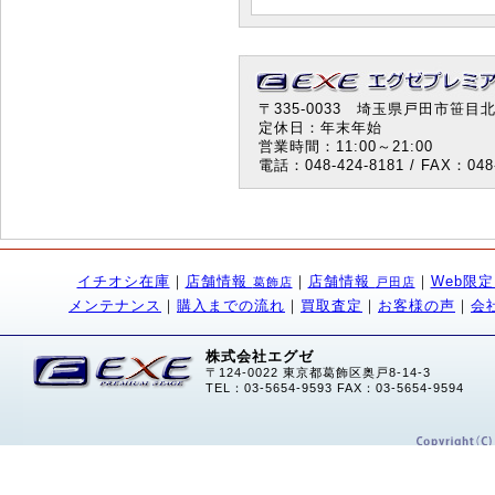
〒335-0033 埼玉県戸田市笹目北町
定休日：年末年始
営業時間：11:00～21:00
電話：048-424-8181 / FAX：048-
イチオシ在庫
｜
店舗情報
｜
店舗情報
｜
Web限
葛飾店
戸田店
メンテナンス
｜
購入までの流れ
｜
買取査定
｜
お客様の声
｜
会
株式会社エグゼ
〒124-0022 東京都葛飾区奥戸8-14-3
TEL：03-5654-9593 FAX：03-5654-9594