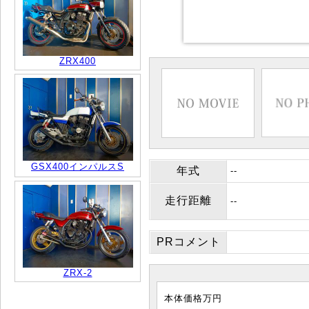
ZRX400
GSX400インパルスS
年式
--
走行距離
--
PRコメント
ZRX-2
本体価格
万円