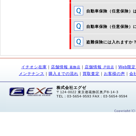
自動車保険（任意保険）
自動車保険（任意保険）
盗難保険には入れますか
イチオシ在庫
｜
店舗情報
｜
店舗情報
｜
Web限
葛飾店
戸田店
メンテナンス
｜
購入までの流れ
｜
買取査定
｜
お客様の声
｜
会
株式会社エグゼ
〒124-0022 東京都葛飾区奥戸8-14-3
TEL：03-5654-9593 FAX：03-5654-9594