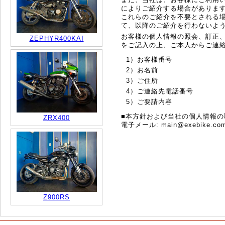
によりご紹介する場合がありま
これらのご紹介を不要とされる
て、以降のご紹介を行わないよ
お客様の個人情報の照会、訂正
ZEPHYR400KAI
をご記入の上、ご本人からご連
1）お客様番号
2）お名前
3）ご住所
4）ご連絡先電話番号
5）ご要請内容
■本方針および当社の個人情報
ZRX400
電子メール: main@exebike.co
Z900RS