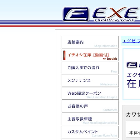
エグゼ 
カワサ
本体