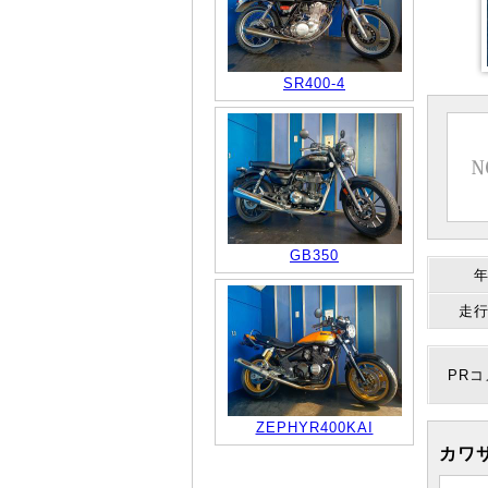
SR400-4
GB350
走
PR
ZEPHYR400KAI
カワサ