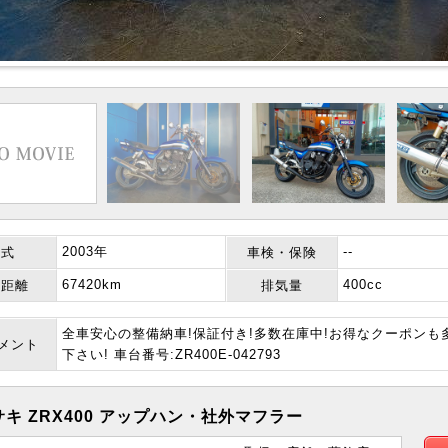
2003年
--
年式
車検・保険
67420km
400cc
行距離
排気量
全車安心の整備納車!保証付き!多数在庫中!お得なクーポン
コメント
下さい! 車台番号:ZR400E-042793
キ ZRX400 アップハン・社外マフラー