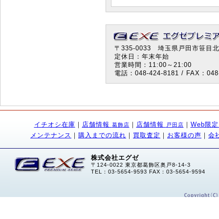
〒335-0033 埼玉県戸田市笹目北町
定休日：年末年始
営業時間：11:00～21:00
電話：048-424-8181 / FAX：048-
イチオシ在庫
｜
店舗情報
｜
店舗情報
｜
Web限
葛飾店
戸田店
メンテナンス
｜
購入までの流れ
｜
買取査定
｜
お客様の声
｜
会
株式会社エグゼ
〒124-0022 東京都葛飾区奥戸8-14-3
TEL：03-5654-9593 FAX：03-5654-9594