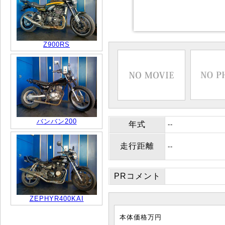
Z900RS
バンバン200
年式
--
走行距離
--
PRコメント
ZEPHYR400KAI
本体価格
万円