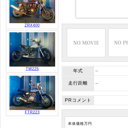
ZRX400
TW225
年式
--
走行距離
--
PRコメント
FTR223
本体価格
万円