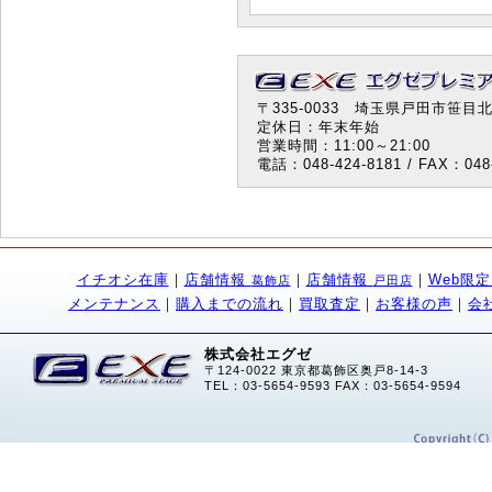
〒335-0033 埼玉県戸田市笹目北町
定休日：年末年始
営業時間：11:00～21:00
電話：048-424-8181 / FAX：048-
イチオシ在庫
｜
店舗情報
｜
店舗情報
｜
Web限
葛飾店
戸田店
メンテナンス
｜
購入までの流れ
｜
買取査定
｜
お客様の声
｜
会
株式会社エグゼ
〒124-0022 東京都葛飾区奥戸8-14-3
TEL：03-5654-9593 FAX：03-5654-9594