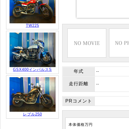
TW225
GSX400インパルスS
年式
--
走行距離
--
PRコメント
レブル250
本体価格
万円