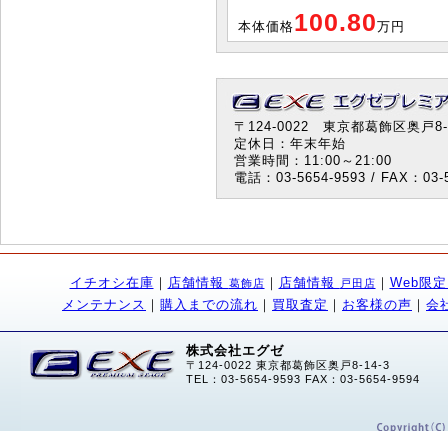
100.80
本体価格
万円
〒124-0022 東京都葛飾区奥戸8-1
定休日：年末年始
営業時間：11:00～21:00
電話：03-5654-9593 / FAX：03-5
イチオシ在庫
｜
店舗情報
｜
店舗情報
｜
Web限
葛飾店
戸田店
メンテナンス
｜
購入までの流れ
｜
買取査定
｜
お客様の声
｜
会
株式会社エグゼ
〒124-0022 東京都葛飾区奥戸8-14-3
TEL：03-5654-9593 FAX：03-5654-9594