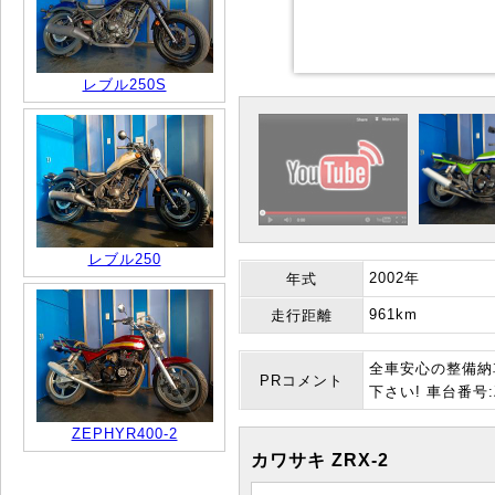
レブル250S
レブル250
2002年
年式
961km
走行距離
全車安心の整備納
PRコメント
下さい! 車台番号:Z
ZEPHYR400-2
カワサキ ZRX-2