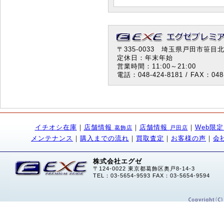
〒335-0033 埼玉県戸田市笹目北町
定休日：年末年始
営業時間：11:00～21:00
電話：048-424-8181 / FAX：048-
イチオシ在庫
｜
店舗情報
｜
店舗情報
｜
Web限
葛飾店
戸田店
メンテナンス
｜
購入までの流れ
｜
買取査定
｜
お客様の声
｜
会
株式会社エグゼ
〒124-0022 東京都葛飾区奥戸8-14-3
TEL：03-5654-9593 FAX：03-5654-9594