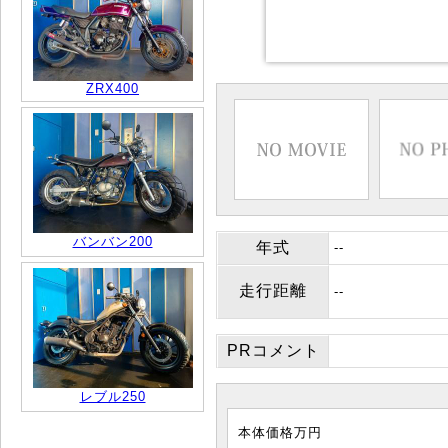
ZRX400
バンバン200
年式
--
走行距離
--
PRコメント
レブル250
本体価格
万円