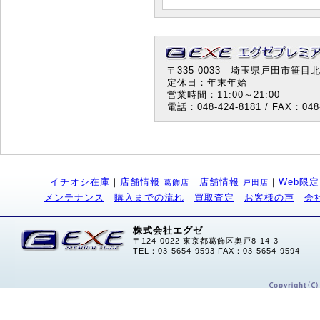
〒335-0033 埼玉県戸田市笹目北町
定休日：年末年始
営業時間：11:00～21:00
電話：048-424-8181 / FAX：048-
イチオシ在庫
｜
店舗情報
｜
店舗情報
｜
Web限
葛飾店
戸田店
メンテナンス
｜
購入までの流れ
｜
買取査定
｜
お客様の声
｜
会
株式会社エグゼ
〒124-0022 東京都葛飾区奥戸8-14-3
TEL：03-5654-9593 FAX：03-5654-9594