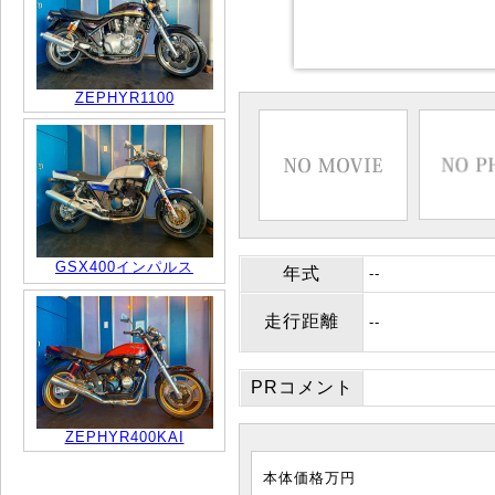
ZEPHYR1100
GSX400インパルス
年式
--
走行距離
--
PRコメント
ZEPHYR400KAI
本体価格
万円