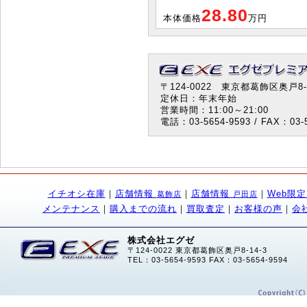
28.80
本体価格
万円
〒124-0022 東京都葛飾区奥戸8-1
定休日：年末年始
営業時間：11:00～21:00
電話：03-5654-9593 / FAX：03-5
イチオシ在庫
｜
店舗情報
｜
店舗情報
｜
Web限
葛飾店
戸田店
メンテナンス
｜
購入までの流れ
｜
買取査定
｜
お客様の声
｜
会
株式会社エグゼ
〒124-0022 東京都葛飾区奥戸8-14-3
TEL：03-5654-9593 FAX：03-5654-9594