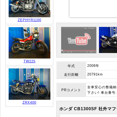
ZEPHYR1100
TW225
2008年
年式
20791km
走行距離
全車安心の整備納
PRコメント
下さい! 車台番号:S
ZRX400
ホンダ CB1300SF 社外マ