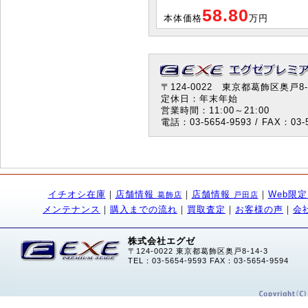
58.80
本体価格
万円
〒124-0022 東京都葛飾区奥戸8-1
定休日：年末年始
営業時間：11:00～21:00
電話：03-5654-9593 / FAX：03-5
イチオシ在庫
｜
店舗情報
｜
店舗情報
｜
Web限
葛飾店
戸田店
メンテナンス
｜
購入までの流れ
｜
買取査定
｜
お客様の声
｜
会
株式会社エグゼ
〒124-0022 東京都葛飾区奥戸8-14-3
TEL：03-5654-9593 FAX：03-5654-9594