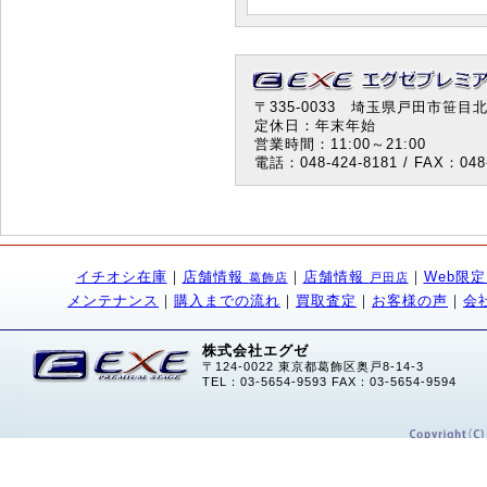
〒335-0033 埼玉県戸田市笹目北町
定休日：年末年始
営業時間：11:00～21:00
電話：048-424-8181 / FAX：048-
イチオシ在庫
｜
店舗情報
｜
店舗情報
｜
Web限
葛飾店
戸田店
メンテナンス
｜
購入までの流れ
｜
買取査定
｜
お客様の声
｜
会
株式会社エグゼ
〒124-0022 東京都葛飾区奥戸8-14-3
TEL：03-5654-9593 FAX：03-5654-9594