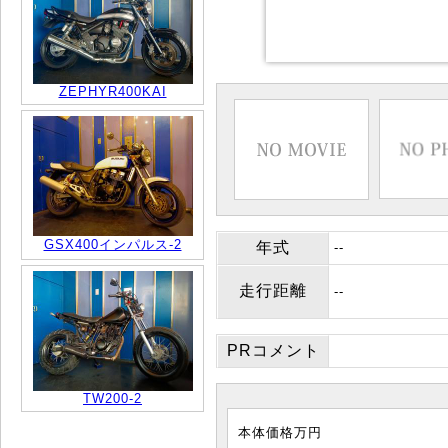
ZEPHYR400KAI
GSX400インパルス-2
年式
--
走行距離
--
PRコメント
TW200-2
本体価格
万円