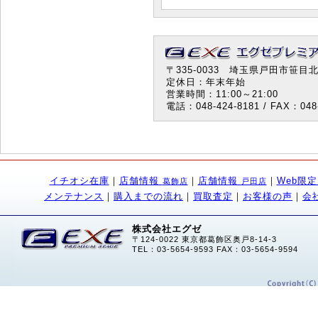
〒335-0033 埼玉県戸田市笹目北町
定休日：年末年始
営業時間：11:00～21:00
電話：048-424-8181 / FAX：048-
イチオシ在庫
｜
店舗情報
｜
店舗情報
｜
Web限
葛飾店
戸田店
メンテナンス
｜
購入までの流れ
｜
買取査定
｜
お客様の声
｜
会
株式会社エグゼ
〒124-0022 東京都葛飾区奥戸8-14-3
TEL：03-5654-9593 FAX：03-5654-9594