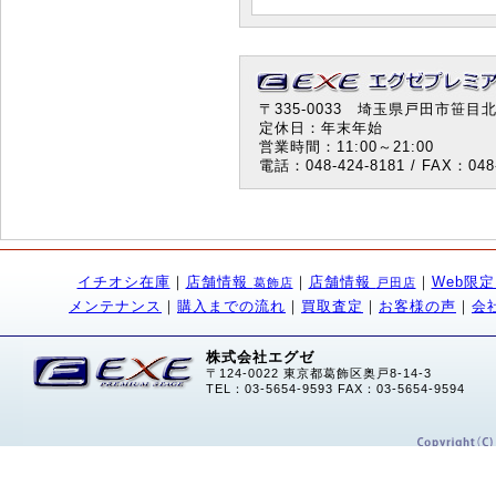
〒335-0033 埼玉県戸田市笹目北町
定休日：年末年始
営業時間：11:00～21:00
電話：048-424-8181 / FAX：048-
イチオシ在庫
｜
店舗情報
｜
店舗情報
｜
Web限
葛飾店
戸田店
メンテナンス
｜
購入までの流れ
｜
買取査定
｜
お客様の声
｜
会
株式会社エグゼ
〒124-0022 東京都葛飾区奥戸8-14-3
TEL：03-5654-9593 FAX：03-5654-9594