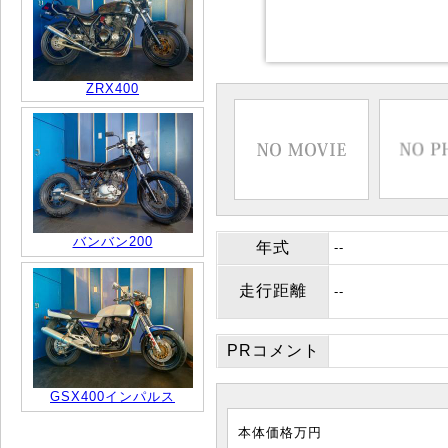
ZRX400
バンバン200
年式
--
走行距離
--
PRコメント
GSX400インパルス
本体価格
万円